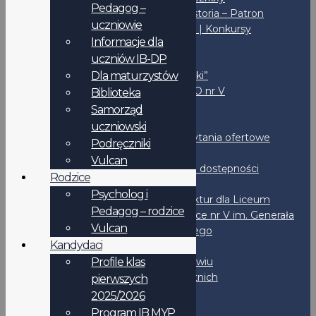
Pedagog –
Misja – Historia – Patron
uczniowie
Inicjatywy | Konkursy
Informacje dla
Biblioteka
uczniów IB-DP
Fundacja
Dla maturzystów
Czas “Piątki”
Sport w LO nr V
Biblioteka
IBO
Samorząd
Wynajem
uczniowski
Przetargi | Zapytania ofertowe
Podręczniki
BIP
Vulcan
Deklaracja dostępności
Rodzice
Rejestry
Psycholog i
Wystawianie faktur dla Liceum
Pedagog – rodzice
Ogólnokształcące nr V im. Generała
Vulcan
Jakuba Jasińskiego
Kandydaci
Dokumenty
STATUT LO nr V we Wrocławiu
Profile klas
Standardy Ochrony Małoletnich
pierwszych
Regulaminy
2025/2026
IB-DP
Program IB MYP