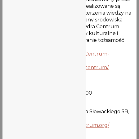
Fundację OnWater.pl, w którym realizowane są
projekty edukacyjne dotyczące szerzenia wiedzy na
temat Odry, historii, ekologii, ochrony środowiska
naturalnego rzek i akwenów. W Odra Centrum
podejmowane są również projekty kulturalne i
społeczne, mające na celu budowanie tożsamość
społeczności lokalnej.
https://www.facebook.com/Odra-Centrum-
987379764799211/
https://www.instagram.com/odra_centrum/
https://odracentrum.org/
KIEDY SPRZĄTAMY
21.10.2023 (sobota) godz. 10:00-15:00
GDZIE
Odra Centrum, Wybrzeże Juliusza Słowackiego 5B,
Wrocław (tuż obok Mostu
Grunwaldzkiego)
https://odracentrum.org/
======================