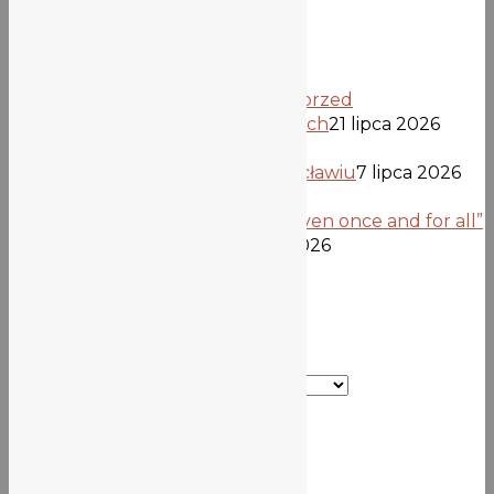
Najnowsze wpisy
Informacja dla kandydatów przed
opublikowaniem list przyjętych
21 lipca 2026
Uczniowie z Verden we Wrocławiu
7 lipca 2026
Projekt „Democracy is not given once and for all”
dobiega końca
26 czerwca 2026
Kategorie
Kategorie
Szkoła