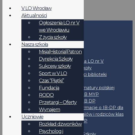
V LO Wrocław
Aktualności
Ogłoszenia LO nr V
we Wrocławiu
Start
Z życia szkoły
Nasza szkoła
Szkoła
Misja|Historia|Patron
Aktualności
Dyrekcja Szkoły
Ogłoszenia LO nr V
Sukcesy szkoły
Z życia szkoły
Sport w V LO
Aktualności biblioteki
Czas “Piątki”
Programy
Fundacja
Program matury polskiej
Program IB MYP
RODO
Program IB DP
Przetargi – Oferty
Informacje o IB-DP dla
Wynajem
uczniów i rodziców klas
Uczniowie
2MYP
Rozkład dzwonków
Liceum
Psycholog i
Dyrekcja Szkoły