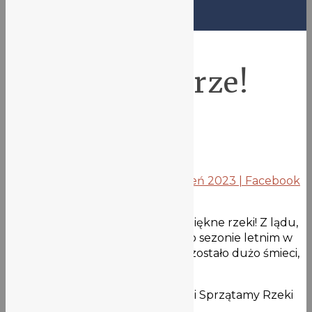
Aktualności
|
Ekolove
Pomóżmy Odrze!
18 października 2023
Polecamy, zapraszamy:
Sprzątamy Rzeki Wrocławia – Jesień 2023 | Facebook
– opis wydarzenia:
„
Posprzątajmy razem nasze piękne rzeki! Z lądu,
wody (kajaki gratis!) i powietrza. Po sezonie letnim w
szuwarach, na brzegach i wałach zostało dużo śmieci,
czas je posprzątać przed zimą.
To już 15-ta edycja naszej akcji Sprzątamy Rzeki
Wrocławia, która trwa od lat