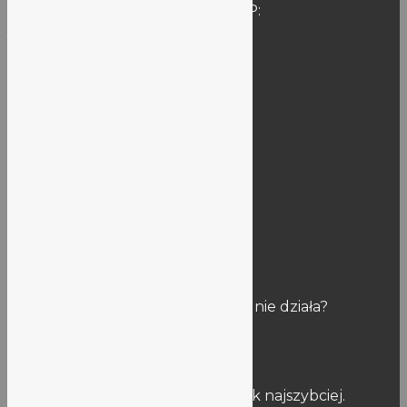
Skrzynka podawcza szkoły ePUAP:
/LO5WROCLAW/SkrytkaESP
SEKRETARIAT
Godziny pracy sekretariatu:
Rok szkolny: 9:00-15:00
Wakacje: 10:00-14:00
Kontakt:
vlo@lo5.wroc.pl
Uwagi
Znalazłaś/eś błąd na stronie? Link nie działa?
Napisz do nas:
stronalo5@lo5.wroclaw.pl
Postaramy się naprawić usterkę jak najszybciej.