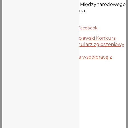
Wydarzenie odbywa się ramach V Międzynarodowego
Kongresu Miasto-Woda-Jakość życia.
https://watercity.com.pl/
„
Obrazek wyróżniający: Odra Centrum,
Facebook
Poprzedni wpis
[Aktualizacja] Wrocławski Konkurs
Matematyczny – Regulamin i formularz zgłoszeniowy
2023-2024
Następny wpis
„Piątka” rozpoczyna współpracę z
Uniwersytetem Medycznym
Wiadomości
Ogłoszenia
Z życia szkoły
Aktualności biblioteki