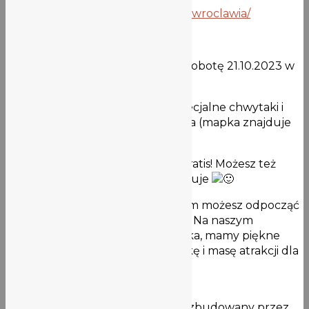
http://onwater.pl/sprzatanie-rzek-wroclawia/
PLAN DZIAŁANIA
Przyjdź do
Odra Centrum
w sobotę 21.10.2023 w
godz. 10:00-15:00
Damy Ci worki, rękawiczki, specjalne chwytaki i
skierujemy w odpowiednie miejsca (mapka znajduje
się w wydarzeniu, w DYSKUSJA)
Kajak na sprzątanie dajemy gratis! Możesz też
sprzątać z brzegu, śmieci nie brakuje
Po powrocie do Odra Centrum możesz odpocząć
i dalej napawać się pięknem Odry. Na naszym
pokładzie działa urocza kawiarenka, mamy piękne
sale edukacyjne, akwaria, Odratekę i masę atrakcji dla
dorosłych i dzieci
Odra Centrum
Ośrodek edukacyjno-kulturalny zbudowany przez