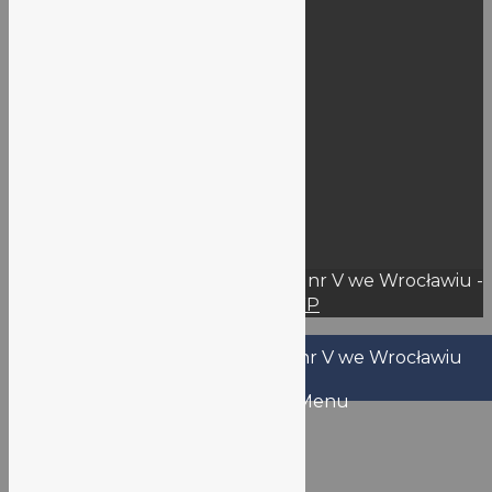
Informacje publiczne
Dokumenty szkoły
BIP
Deklaracja dostępności
Rejestry
RODO
KSeF
Wynajem
Przetargi – Oferty
© 2026 Liceum Ogólnokształcące nr V we Wrocławiu -
WordPress Theme by
Kadence WP
Nazwa użytkownika lub adres email
Hasło
Zapamiętaj mnie