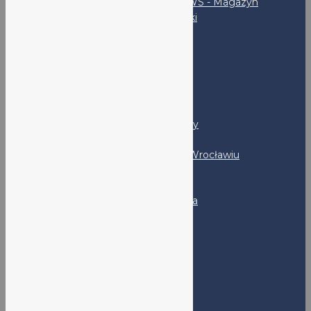
LO V NEWS - Magazyn
uczniowski
SKS
Rodzice
RADA RODZICÓW
PSYCHOLOG I PEDAGOG
Kandydaci
Program MYP - FAQ
LO nr V - Prezentacja szkoły
Program DP - FAQ
Rekrutacja do LO nr V we Wrocławiu
Absolwenci
Klub Absolwenta
Kontakt
Adres