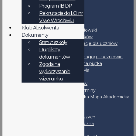
Podanie - wzór
Program IB DP
Duplikaty dokumentów
Rekrutacja do LO nr
RODO
V we Wrocławiu
Uczniowie
Klub Absolwenta
Samorząd uczniowski
Dokumenty
Rozkład dzwonków
Statut szkoły
IB-DP - Informacje dla uczniów
Duplikaty
Podręczniki
dokumentów
Psycholog i Pedagog – uczniowie
Bezpieczna piątka
Zgoda na
Promocja zdrowia
wykorzystanie
Stypendia
wizerunku
Dla maturzystów
Ważne terminy
Wrocławska Mapa Akademicka
CKE
OKE
Liga Klas Pierwszych
Liga Matematyczna
Po lekcjach