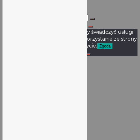
Szukaj dla:
Szukaj dla:
Ta strona korzysta z ciasteczek aby świadczyć usługi
na najwyższym poziomie. Dalsze korzystanie ze strony
oznacza, że zgadzasz się na ich użycie.
Zgoda
Nie wyrażam zgody
Polityka prywatności