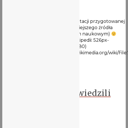
14 maja 2021
Zapraszamy do obejrzenia prezentacji przygotowanej
na okazję jubileuszu najpopularniejszego źródła
wiedzy (nie utożsamiać ze źródłem naukowym)
Wersja PDF do pobrania Logo Wikipedii: 526px-
Wikipedia-logo-v2.svg.png (526×480)
(wikimedia.org)https://commons.wikimedia.org/wiki/File
logo-v2.svg
Aktualności
Humaniści 2a4 odwiedzili
WPAiE UWr.
14 maja 2021