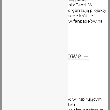
ogólnopolskiej Olimpiady Zwolnieni z Teorii. W
ramach olimpiady uczniowie sami organizują projekty
społeczne. Pod tym linkiem znajdziecie krótkie
prezentacje, w tym linki do profilów, fanpage’ów na
mediach społecznościowych.
Aktualności
Doradztwo zawodowe –
„wizyta” w UE we
Wrocławiu.
11 maja 2021
Klasa 2a4 miała okazję uczestniczyć w inspirującym
spotkaniu ze studentką Uniwersytetu