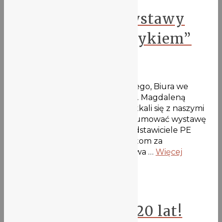
Podsumowanie wystawy
„Jestem Europejczykiem”
14 maja 2021
Dyrektor Parlamentu Europejskiego, Biura we
Wrocławiu, p. Leszek Gaś wraz z p. Magdaleną
Wieteską i Małgorzatą Hućko spotkali się z naszymi
uczennicami i uczniami, aby podsumować wystawę
pt. Jestem Europejczykiem. Przedstawiciele PE
podziękowali licealistkom i licealistom za
współtworzenie inicjatywy. Wystawa …
Więcej
Biblioteka
Wikipedia ma już 20 lat!