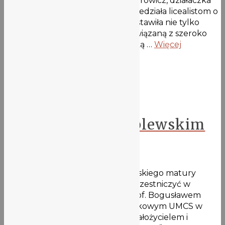
Ekonomicznego. Pani Kinga Kuziorowicz, działaczka
Samorządu Studentów UE opowiedziała licealistom o
studiowaniu na jej uczelni. Przedstawiła nie tylko
ofertę edukacyjną, ale także tą związaną z szeroko
rozumianą działalnością studencką …
Więcej
Aktualności
Spotkanie z prof.
Bogusławem Wróblewskim
11 maja 2021
Grupa realizująca kurs języka polskiego matury
międzynarodowej miała okazję uczestniczyć w
nietypowej lekcji – spotkaniu z prof. Bogusławem
Wróblewskim, pracownikiem naukowym UMCS w
Lublinie, tłumaczem, krytykiem, założycielem i