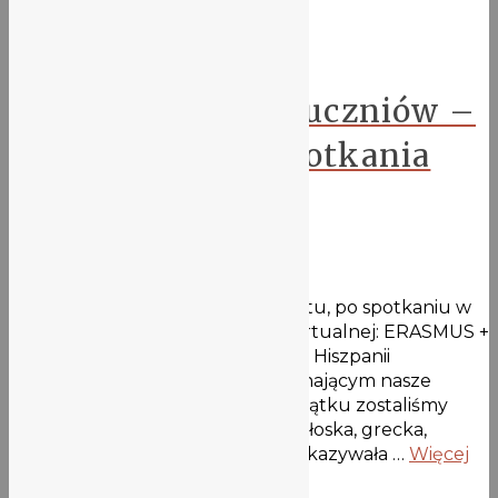
Erasmus
Erasmus+ oczami uczniów –
podsumowanie spotkania
„w” Hiszpanii.
18 maja 2021
Oto wrażenia uczestników projektu, po spotkaniu w
Hiszpanii, w ramach mobilności wirtualnej: ERASMUS +
– podsumowanie projektu/sesja w Hiszpanii
Poniedziałek był dniem rozpoczynającym nasze
erasmusmowe spotkania. Na początku zostaliśmy
powitani, potem każda ze szkół (włoska, grecka,
rumuńska, hiszpańska, polska) pokazywała …
Więcej