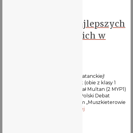
Debaty
V LO w czwórce najlepszych
drużyn debatanckich w
Polsce!
17 maja 2021
Wielki sukces naszej drużyny debatanckiej!
Aleksandra Bober, Amelia Głuszak (obie z klasy 1
MYP1), Magda Styś (1 MYP2) i Michał Multan (2 MYP1)
zajęli 4. miejsce w Mistrzostwach Polski Debat
Oksfordzkich w Języku Angielskim „Muszkieterowie
Słowa„, które odbyły się w …
Więcej
Aktualności