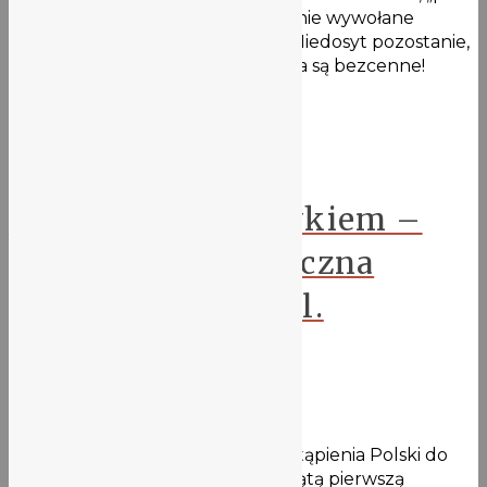
zdalnym”, i jednoczesne wzruszenie wywołane
pożegnaniem. Trudno to opisać. Niedosyt pozostanie,
ale spotkanie i pamiątkowe zdjęcia są bezcenne!
Widzimy się po majówce!
Aktualności
Jestem Europejczykiem –
wystawa fotograficzna
uczniów V LO na ul.
Świdnickiej
29 kwietnia 2021
Z okazji siedemnastej rocznicy wstąpienia Polski do
Unii Europejskiej, i w siedemdziesiątą pierwszą