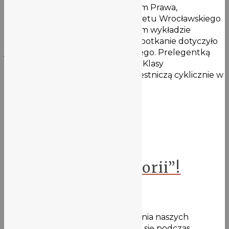
W ramach współpracy z Wydziałem Prawa,
Administracji i Ekonomii Uniwersytetu Wrocławskiego
klasa 2a4 uczestniczyła w kolejnym wykładzie
edukacji prawniczej. Tym razem spotkanie dotyczyło
jednostek samorządu terytorialnego. Prelegentką
była prof. Renata Kusiak – Winter. Klasy
humanistyczne naszej szkoły uczestniczą cyklicznie w
tego …
Więcej
Aktualności
Poznajcie zespoły
„Zwolnionych z teorii”!
11 maja 2021
Zapraszamy do poznania i wspierania naszych
fantastycznych ekip realizujących się podczas