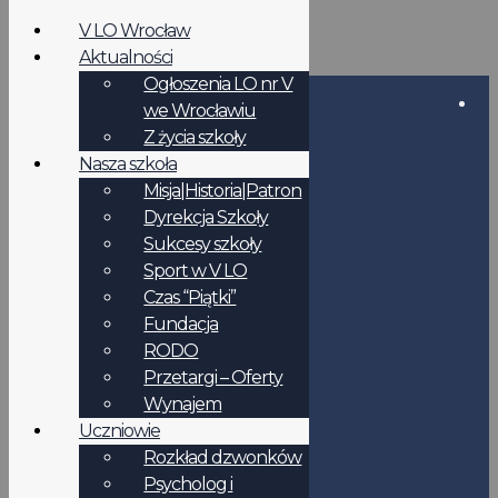
V LO Wrocław
Aktualności
Ogłoszenia LO nr V
we Wrocławiu
Z życia szkoły
Nasza szkoła
Misja|Historia|Patron
Dyrekcja Szkoły
Sukcesy szkoły
Sport w V LO
Czas “Piątki”
Fundacja
RODO
Przetargi – Oferty
Wynajem
Uczniowie
Rozkład dzwonków
Psycholog i