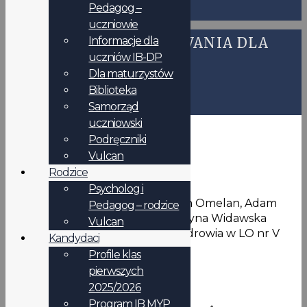
Pedagog –
uczniowie
Informacje dla
WYNIKI WYSZUKIWANIA DLA
uczniów IB-DP
Dla maturzystów
Biblioteka
Samorząd
uczniowski
Podręczniki
Vulcan
Promocja zdrowia
Rodzice
Psycholog i
Zespół ds. Promocji Zdrowia Adam Omelan, Adam
Pedagog – rodzice
Karasewicz, Michał Mikołajko, Grażyna Widawska
Vulcan
Prezentacje uczniów Promocja zdrowia w LO nr V
Kandydaci
Profile klas
pierwszych
Aktualności
2025/2026
Program IB MYP