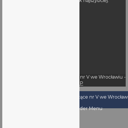
Postaramy się naprawić usterkę jak najszybciej.
Informacje publiczne
Dokumenty szkoły
BIP
Deklaracja dostępności
Rejestry
RODO
KSeF
Wynajem
Przetargi – Oferty
© 2026 Liceum Ogólnokształcące nr V we Wrocławiu -
WordPress Theme by
Kadence WP
Nazwa użytkownika lub adres email
Hasło
Zapamiętaj mnie