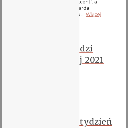
redaktorem naczelnym pisma „Akcent”, a
najważniejsze – przyjacielem Ryszarda
Kapuścińskiego. Spotkanie zostało …
Więcej
Biblioteka
Nowości i zapowiedzi
wydawnicze – Maj 2021
8 maja 2021
Wersja do pobrania [PDF]
Aktualności
Za nami pierwszy tydzień