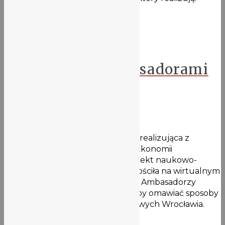
nasze Liceum i …
Więcej
Projekt GANESA
Spotkanie z Ambasadorami
Dialogu
21 maja 2021
W czwartek 20 maja nasza szkoła realizująca z
Wydziałem Prawa, Administracji i Ekonomii
Uniwersytetu Wrocławskiego projekt naukowo-
badawczy o akronimie GANESA gościła na wirtualnym
spotkaniu Ambasadorów Dialogu. Ambasadorzy
Dialogu spotykają się cyklicznie, aby omawiać sposoby
budowania mostów wielokulturowych Wrocławia.
Tym razem …
Więcej