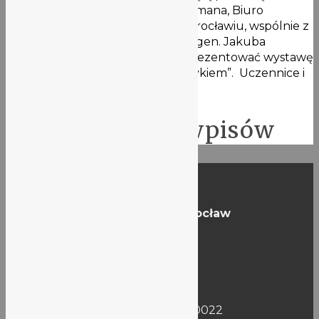
rocznicę Deklaracji Roberta Schumana, Biuro
Parlamentu Europejskiego we Wrocławiu, wspólnie z
V Liceum Ogólnokształcącym im. gen. Jakuba
Jasińskiego, ma przyjemność zaprezentować wystawę
fotograficzną „Jestem Europejczykiem”. Uczennice i
…
Więcej
Stronicowanie wpisów
Kontakt
Liceum Ogólnokształcące nr V
ul. Jacka Kuronia 14,
50-550 Wrocław
Tel. (+48) 71 798 69 13
@:
vlo@lo5.wroc.pl
IB World School 0971
NIP: 8942561524 | REGON: 000210022