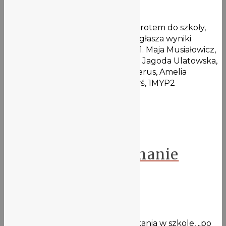
6 maja 2021
W związku ze zbliżającym się powrotem do szkoły,
zespół organizujący dzień wody ogłasza wyniki
konkursu kreatywnego. Podium: 1. Maja Musiałowicz,
1MYP12. Kornelia Ryznar, 1MYP2 3. Jagoda Ulatowska,
1MYP2 Wyróżnienia: 1. Antonina Berus, Amelia
Dimmich, 1MYP2 2. Magdalena Styś, 1MYP2
Gratulujemy …
Więcej
Aktualności
Powitanie i pożegnanie
maturzystów
30 kwietnia 2021
To był dziwny dzień. Radość spotkania w szkole, „po