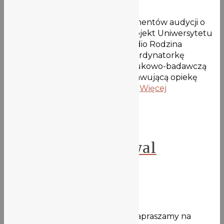
27 maja 2021
Zapraszamy do wysłuchania fragmentów audycji o
projekcie
GANESA wspólny projekt Uniwersytetu
Wrocławskiego i Liceum nr 5 – Radio Rodzina
Usłyszycie Panią Annę Molasy, koordynatorkę
projektu, zajmującą się stroną naukowo-badawczą
oraz Panią Magdę Krakowską, sprawującą opiekę
dydaktyczną nad uczniami oraz …
Więcej
Aktualności
Wrocławski Festiwal
Nietoperzy 2021
27 maja 2021
W piątek i sobotę 28-29.05.2021 zapraszamy na