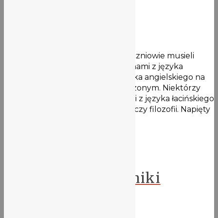
matur!
7 maja 2021
W pierwszych czterech dniach uczniowie musieli
zmierzyć się z pisemnymi egzaminami z języka
polskiego, matematyki oraz z języka angielskiego na
poziomie podstawowym i rozszerzonym. Niektórzy
dodatkowo również z egzaminami z języka łacińskiego
i kultury antycznej, historii sztuki, czy filozofii. Napięty
…
Więcej
Aktualności
Dzień wody – wyniki
konkursu