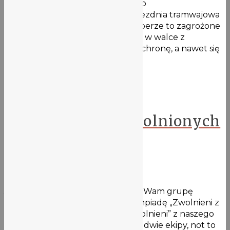
Wrocławski Festiwal Nietoperzy do
CZASOPRZESTRZENI (dawna zajezdnia tramwajowa
DĄBIE) ul. Tramwajowa 1-3. Nietoperze to zagrożone
latające ssaki, nasi sprzymierzeńcy w walce z
komarami. Warto promować ich ochronę, a nawet się
w nią włączyć! …
Więcej
Aktualności
Kolejne ekipy „Zwolnionych
z teorii” :)
25 maja 2021
Jakiś czas temu przedstawialiśmy Wam grupę
zespołów zaangażowanych w olimpiadę „Zwolnieni z
teorii”. To jeszcze nie wszyscy „Zwolnieni” z naszego
liceum
Przedstawiamy kolejne dwie ekipy, not to