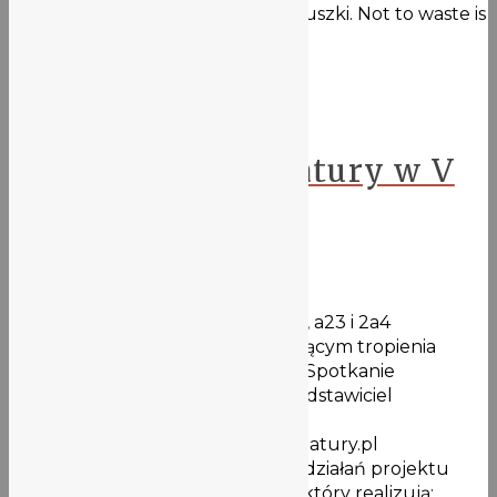
waste is in a good taste oraz Ekoduszki. Not to waste is
…
Więcej
Projekt GANESA
Wojownicy Klawiatury w V
LO
24 maja 2021
W czwartek klasy humanistyczne, a23 i 2a4
uczestniczyły w wykładzie dotyczącym tropienia
fałszywych informacji w mediach. Spotkanie
poprowadził p. Filip Szarecki, przedstawiciel
Wojowników
Klawiatury https://wojownicyklawiatury.pl
Wydarzenie odbyło się w ramach działań projektu
naukowo – badawczego Ganesa, który realizują: