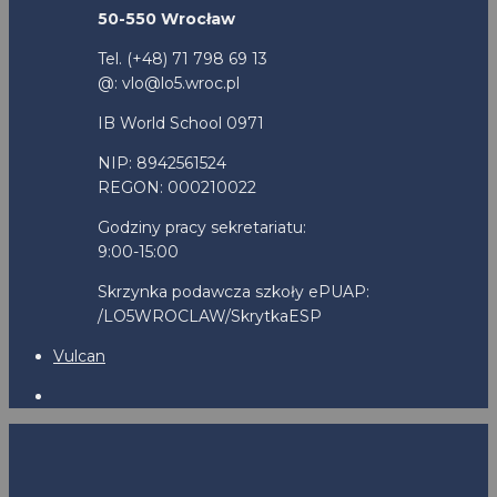
50-550 Wrocław
Tel. (+48) 71 798 69 13
@: vlo@lo5.wroc.pl
IB World School 0971
NIP: 8942561524
REGON: 000210022
Godziny pracy sekretariatu:
9:00-15:00
Skrzynka podawcza szkoły ePUAP:
/LO5WROCLAW/SkrytkaESP
Vulcan