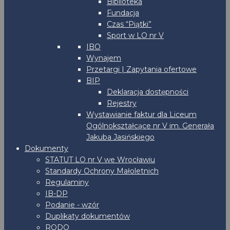
Biblioteka
Fundacja
Czas “Piątki”
Sport w LO nr V
IBO
Wynajem
Przetargi | Zapytania ofertowe
BIP
Deklaracja dostępności
Rejestry
Wystawianie faktur dla Liceum
Ogólnokształcące nr V im. Generała
Jakuba Jasińskiego
Dokumenty
STATUT LO nr V we Wrocławiu
Standardy Ochrony Małoletnich
Regulaminy
IB-DP
Podanie - wzór
Duplikaty dokumentów
RODO