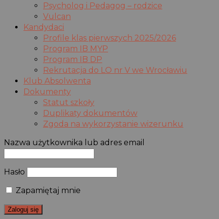
Psycholog i Pedagog – rodzice
Vulcan
Kandydaci
Profile klas pierwszych 2025/2026
Program IB MYP
Program IB DP
Rekrutacja do LO nr V we Wrocławiu
Klub Absolwenta
Dokumenty
Statut szkoły
Duplikaty dokumentów
Zgoda na wykorzystanie wizerunku
Nazwa użytkownika lub adres email
Hasło
Zapamiętaj mnie