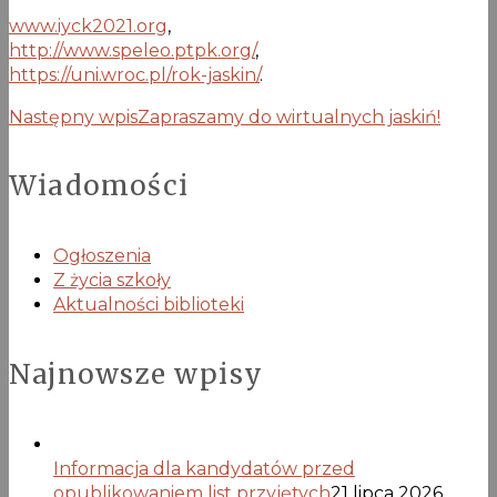
www.iyck2021.org
,
http://www.speleo.ptpk.org/
,
https://uni.wroc.pl/rok-jaskin/
.
Następny wpis
Zapraszamy do wirtualnych jaskiń!
Wiadomości
Ogłoszenia
Z życia szkoły
Aktualności biblioteki
Najnowsze wpisy
Informacja dla kandydatów przed
opublikowaniem list przyjętych
21 lipca 2026