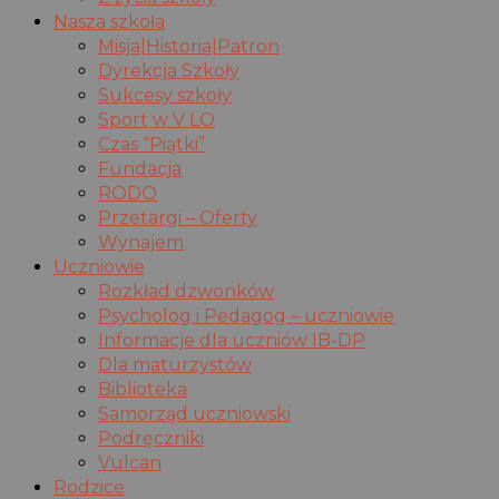
Nasza szkoła
Misja|Historia|Patron
Dyrekcja Szkoły
Sukcesy szkoły
Sport w V LO
Czas “Piątki”
Fundacja
RODO
Przetargi – Oferty
Wynajem
Uczniowie
Rozkład dzwonków
Psycholog i Pedagog – uczniowie
Informacje dla uczniów IB-DP
Dla maturzystów
Biblioteka
Samorząd uczniowski
Podręczniki
Vulcan
Rodzice