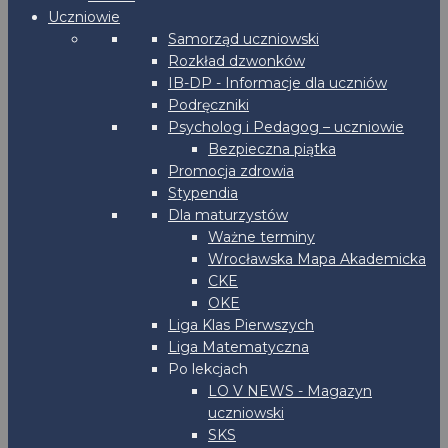
Uczniowie
Samorząd uczniowski
Rozkład dzwonków
IB-DP - Informacje dla uczniów
Podręczniki
Psycholog i Pedagog – uczniowie
Bezpieczna piątka
Promocja zdrowia
Stypendia
Dla maturzystów
Ważne terminy
Wrocławska Mapa Akademicka
CKE
OKE
Liga Klas Pierwszych
Liga Matematyczna
Po lekcjach
LO V NEWS - Magazyn
uczniowski
SKS