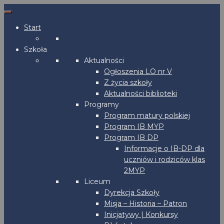
Start
Szkoła
Aktualności
Ogłoszenia LO nr V
Z życia szkoły
Aktualności biblioteki
Programy
Program matury polskiej
Program IB MYP
Program IB DP
Informacje o IB-DP dla
uczniów i rodziców klas
2MYP
Liceum
Dyrekcja Szkoły
Misja – Historia – Patron
Inicjatywy | Konkursy