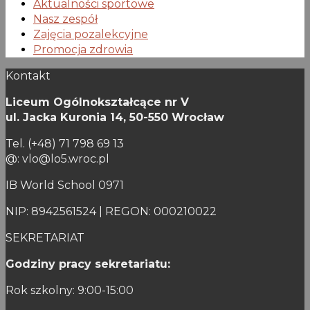
Aktualności sportowe
Nasz zespół
Zajęcia pozalekcyjne
Promocja zdrowia
Kontakt
Liceum Ogólnokształcące nr V
ul. Jacka Kuronia 14,
50-550 Wrocław
Tel. (+48) 71 798 69 13
@: vlo@lo5.wroc.pl
IB World School 0971
NIP: 8942561524 | REGON: 000210022
SEKRETARIAT
Godziny pracy sekretariatu:
Rok szkolny: 9:00-15:00