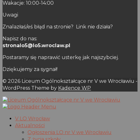
Wakacje: 10:00-14:00
Uwagi
Znalazłaś/eś błąd na stronie? Link nie działa?
Napisz do nas:
stronalo5@lo5.wroclaw.pl
Postaramy się naprawić usterkę jak najszybciej.
Dziękujemy za sygnał!
© 2026 Liceum Ogólnokształcące nr V we Wrocławiu -
WordPress Theme by
Kadence WP
V LO Wrocław
Aktualności
Ogłoszenia LO nr V we Wrocławiu
Z życia szkoły