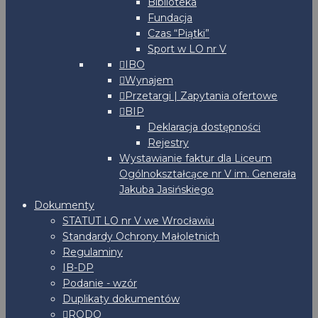
Biblioteka
Fundacja
Czas “Piątki”
Sport w LO nr V
IBO
Wynajem
Przetargi | Zapytania ofertowe
BIP
Deklaracja dostępności
Rejestry
Wystawianie faktur dla Liceum
Ogólnokształcące nr V im. Generała
Jakuba Jasińskiego
Dokumenty
STATUT LO nr V we Wrocławiu
Standardy Ochrony Małoletnich
Regulaminy
IB-DP
Podanie - wzór
Duplikaty dokumentów
RODO