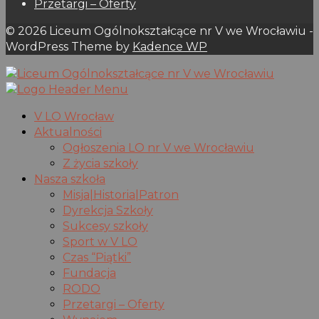
Przetargi – Oferty
© 2026 Liceum Ogólnokształcące nr V we Wrocławiu -
WordPress Theme by
Kadence WP
V LO Wrocław
Aktualności
Ogłoszenia LO nr V we Wrocławiu
Z życia szkoły
Nasza szkoła
Misja|Historia|Patron
Dyrekcja Szkoły
Sukcesy szkoły
Sport w V LO
Czas “Piątki”
Fundacja
RODO
Przetargi – Oferty