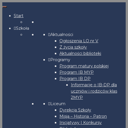
Start
Szkoła
Aktualności
Ogłoszenia LO nr V
Z życia szkoły
Aktualności biblioteki
Programy
Program matury polskiej
Program IB MYP
Program IB DP
Informacje o IB-DP dla
uczniów i rodziców klas
2MYP
Liceum
Dyrekcja Szkoły
Misja – Historia – Patron
Inicjatywy | Konkursy