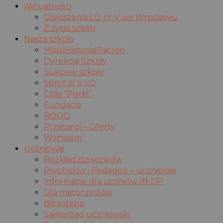
Aktualności
Ogłoszenia LO nr V we Wrocławiu
Z życia szkoły
Nasza szkoła
Misja|Historia|Patron
Dyrekcja Szkoły
Sukcesy szkoły
Sport w V LO
Czas “Piątki”
Fundacja
RODO
Przetargi – Oferty
Wynajem
Uczniowie
Rozkład dzwonków
Psycholog i Pedagog – uczniowie
Informacje dla uczniów IB-DP
Dla maturzystów
Biblioteka
Samorząd uczniowski