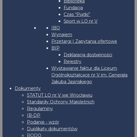
Biblioteka
Fundacja
Czas “Piątki”
Sport w LO nr V
IBO
Wynajem
Przetargi | Zapytania ofertowe
BIP
Deklaracja dostępności
Rejestry
Wystawianie faktur dla Liceum
Ogólnokształcące nr V im. Generała
Jakuba Jasińskiego
Dokumenty
STATUT LO nr V we Wrocławiu
Standardy Ochrony Małoletnich
Regulaminy
IB-DP
Podanie - wzór
Duplikaty dokumentów
RODO