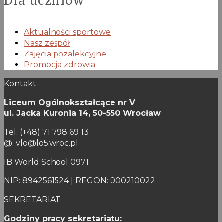
Dla uczniów
Aktualności sportowe
Nasz zespół
Zajęcia pozalekcyjne
Promocja zdrowia
Kontakt
Liceum Ogólnokształcące nr V
ul. Jacka Kuronia 14,
50-550 Wrocław
Tel. (+48) 71 798 69 13
@: vlo@lo5.wroc.pl
IB World School 0971
NIP: 8942561524 | REGON: 000210022
SEKRETARIAT
Godziny pracy sekretariatu: