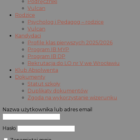
Podręczniki
Vulcan
Rodzice
Psycholog i Pedagog – rodzice
Vulcan
Kandydaci
Profile klas pierwszych 2025/2026
Program IB MYP
Program IB DP
Rekrutacja do LO nr V we Wrocławiu
Klub Absolwenta
Dokumenty
Statut szkoły
Duplikaty dokumentów
Zgoda na wykorzystanie wizerunku
Nazwa użytkownika lub adres email
Hasło