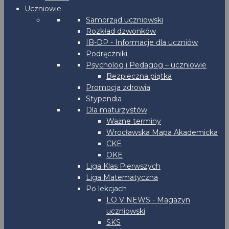
Uczniowie
Samorząd uczniowski
Rozkład dzwonków
IB-DP - Informacje dla uczniów
Podręczniki
Psycholog i Pedagog – uczniowie
Bezpieczna piątka
Promocja zdrowia
Stypendia
Dla maturzystów
Ważne terminy
Wrocławska Mapa Akademicka
CKE
OKE
Liga Klas Pierwszych
Liga Matematyczna
Po lekcjach
LO V NEWS - Magazyn
uczniowski
SKS