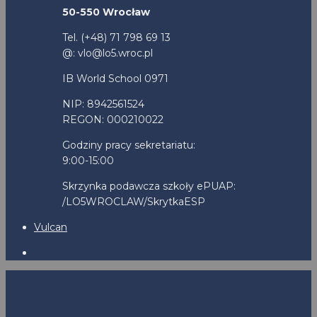
50-550 Wrocław
Tel. (+48) 71 798 69 13
@: vlo@lo5.wroc.pl
IB World School 0971
NIP: 8942561524
REGON: 000210022
Godziny pracy sekretariatu:
9:00-15:00
Skrzynka podawcza szkoły ePUAP:
/LO5WROCLAW/SkrytkaESP
Vulcan