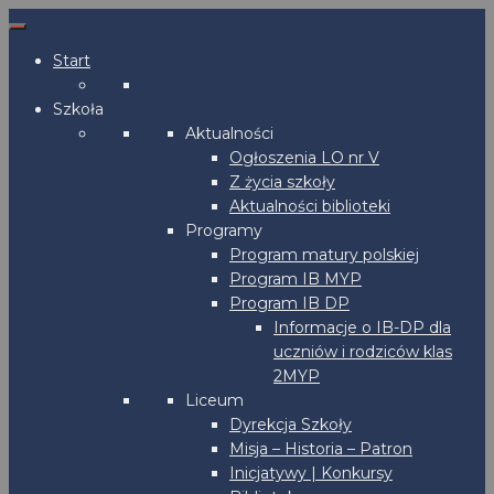
Start
Szkoła
Aktualności
Ogłoszenia LO nr V
Z życia szkoły
Aktualności biblioteki
Programy
Program matury polskiej
Program IB MYP
Program IB DP
Informacje o IB-DP dla
uczniów i rodziców klas
2MYP
Liceum
Dyrekcja Szkoły
Misja – Historia – Patron
Inicjatywy | Konkursy